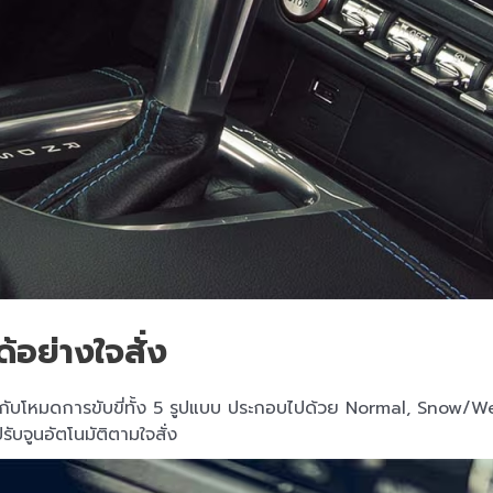
ด้อย่างใจสั่ง
กับโหมดการขับขี่ทั้ง 5 รูปแบบ ประกอบไปด้วย Normal, Snow/We
จูนอัตโนมัติตามใจสั่ง