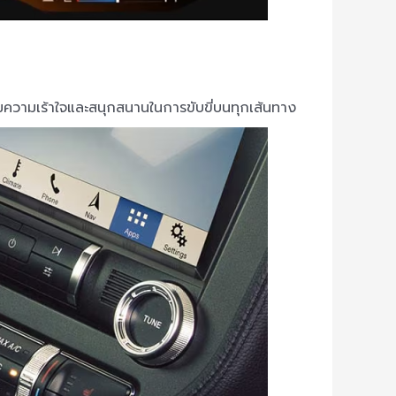
มความเร้าใจและสนุกสนานในการขับขี่บนทุกเส้นทาง